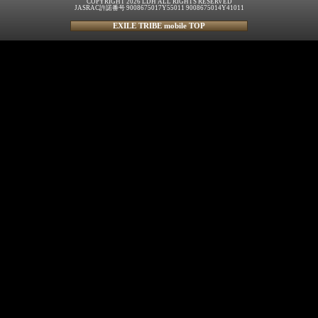
COPYRIGHT 2026 LDH ALL RIGHTS RESERVED
JASRAC許諾番号 9008675017Y55011 9008675014Y41011
EXILE TRIBE mobile TOP