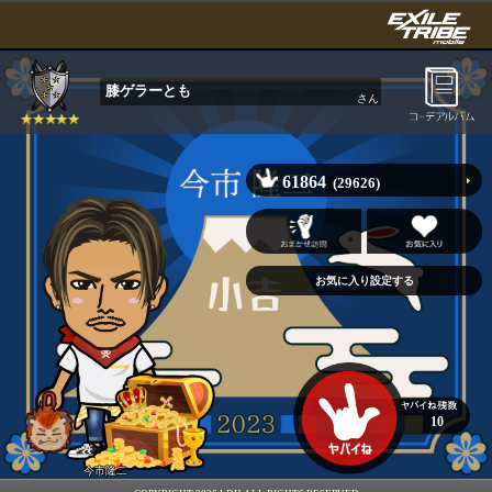
膝ゲラーとも
さん
61864
(29626)
10
今市隆二