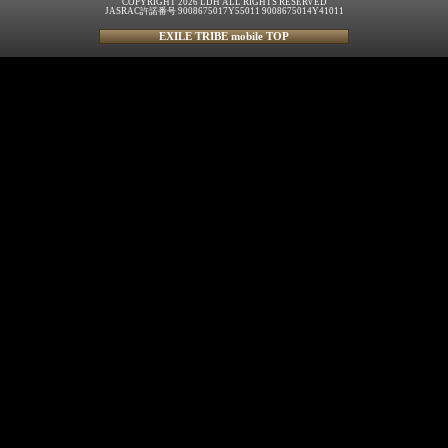
COPYRIGHT 2026 LDH ALL RIGHTS RESERVED
JASRAC許諾番号 9008675017Y55011 9008675014Y41011
EXILE TRIBE mobile TOP