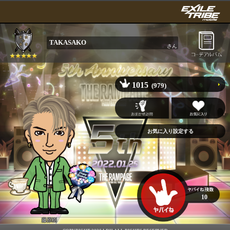
TAKASAKO
さん
1015
(979)
10
藤原樹