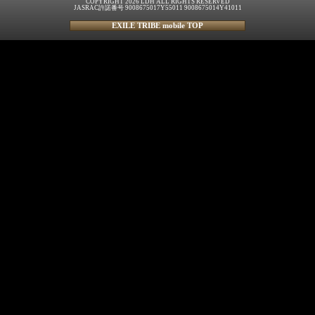
COPYRIGHT 2026 LDH ALL RIGHTS RESERVED
JASRAC許諾番号 9008675017Y55011 9008675014Y41011
EXILE TRIBE mobile TOP