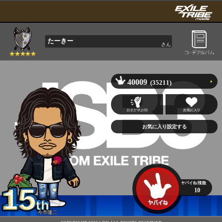
たーきー
さん
40009
(35211)
10
今市隆二