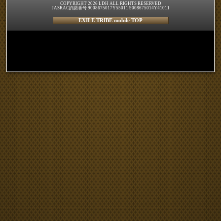
COPYRIGHT 2026 LDH ALL RIGHTS RESERVED
JASRAC許諾番号 9008675017Y55011 9008675014Y41011
EXILE TRIBE mobile TOP