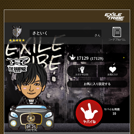
さといく
さん
17129
(17129)
10
川村壱馬