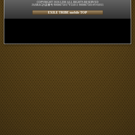
COPYRIGHT 2026 LDH ALL RIGHTS RESERVED
JASRAC許諾番号 9008675017Y55011 9008675014Y41011
EXILE TRIBE mobile TOP