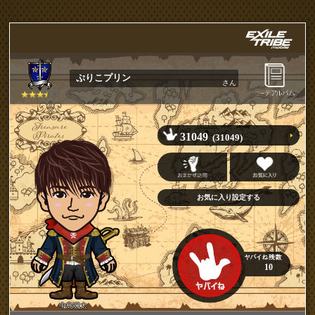
ぷりこプリン
さん
31049
(31049)
10
中島颯太