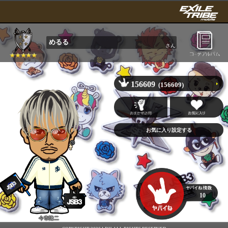
めるる
さん
156609
(156609)
10
今市隆二