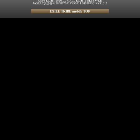
COPYRIGHT 2026 LDH ALL RIGHTS RESERVED
JASRAC許諾番号 9008675017Y55011 9008675014Y41011
EXILE TRIBE mobile TOP