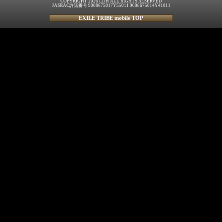
COPYRIGHT 2026 LDH ALL RIGHTS RESERVED
JASRAC許諾番号 9008675017Y55011 9008675014Y41011
EXILE TRIBE mobile TOP