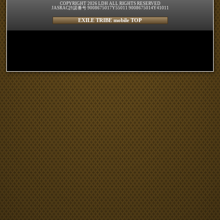
COPYRIGHT 2026 LDH ALL RIGHTS RESERVED
JASRAC許諾番号 9008675017Y55011 9008675014Y41011
EXILE TRIBE mobile TOP