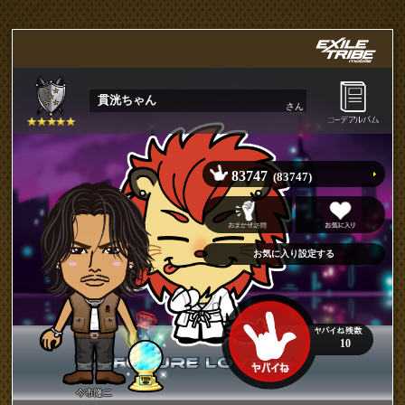
貫洸ちゃん
さん
83747
(83747)
10
今市隆二