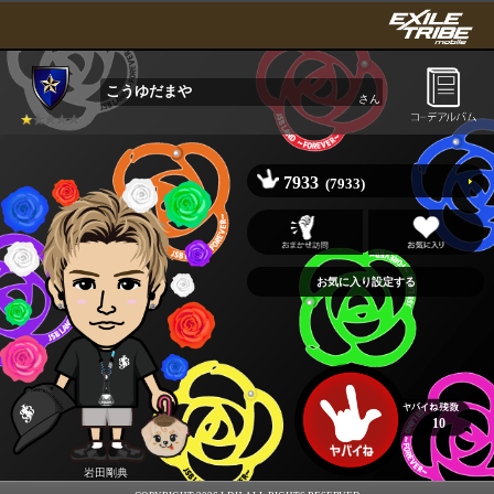
こうゆだまや
さん
7933
(7933)
10
岩田剛典