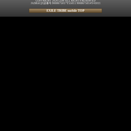
COPYRIGHT 2026 LDH ALL RIGHTS RESERVED
JASRAC許諾番号 9008675017Y55011 9008675014Y41011
EXILE TRIBE mobile TOP