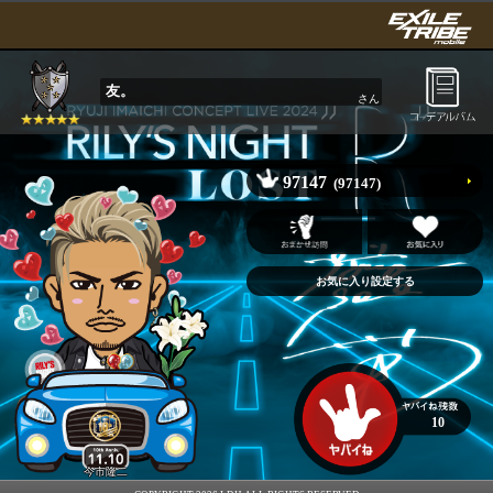
友。
さん
97147
(97147)
10
今市隆二