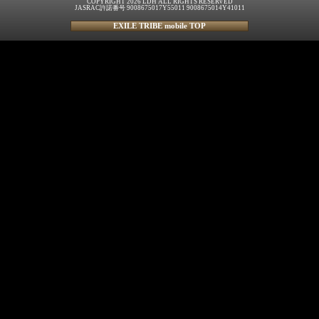
COPYRIGHT 2026 LDH ALL RIGHTS RESERVED
JASRAC許諾番号 9008675017Y55011 9008675014Y41011
EXILE TRIBE mobile TOP