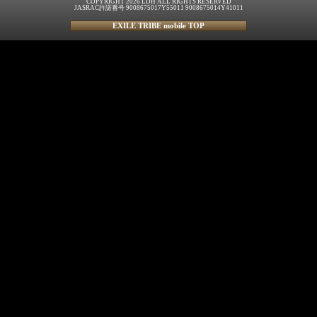
COPYRIGHT 2026 LDH ALL RIGHTS RESERVED
JASRAC許諾番号 9008675017Y55011 9008675014Y41011
EXILE TRIBE mobile TOP