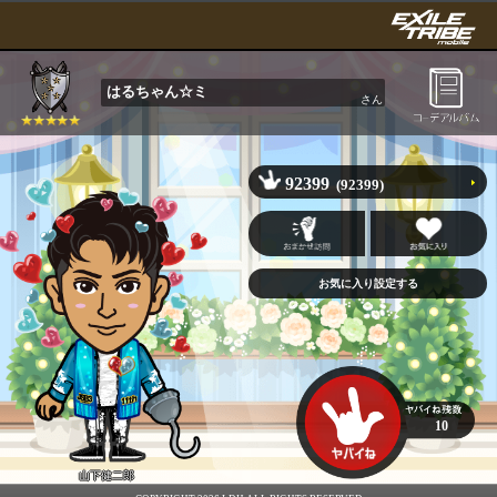
はるちゃん☆ミ
さん
92399
(92399)
10
山下健二郎