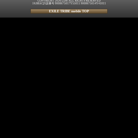
COPYRIGHT 2026 LDH ALL RIGHTS RESERVED
JASRAC許諾番号 9008675017Y55011 9008675014Y41011
EXILE TRIBE mobile TOP