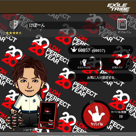
けぼーん
さん
60057
(60057)
10
川村壱馬