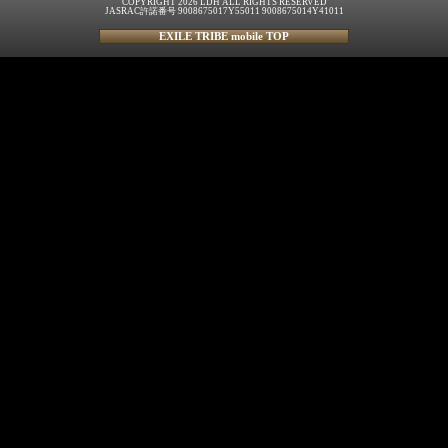
COPYRIGHT 2026 LDH ALL RIGHTS RESERVED
JASRAC許諾番号 9008675017Y55011 9008675014Y41011
EXILE TRIBE mobile TOP