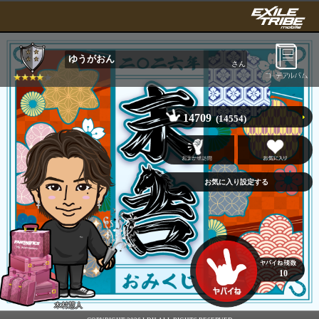
ゆうがおん
さん
14709
(14554)
10
木村慧人