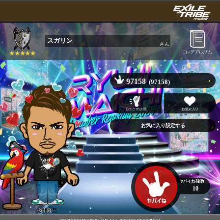
スガリン
さん
97158
(97158)
10
今市隆二