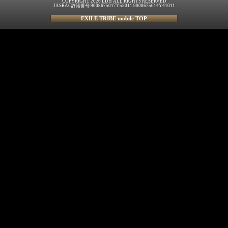
COPYRIGHT 2026 LDH ALL RIGHTS RESERVED
JASRAC許諾番号 9008675017Y55011 9008675014Y41011
EXILE TRIBE mobile TOP