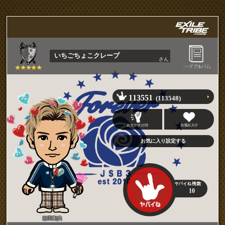
いちごちょこクレープ
さん
113551
(113548)
10
岩田剛典