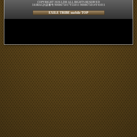
COPYRIGHT 2026 LDH ALL RIGHTS RESERVED
JASRAC許諾番号 9008675017Y55011 9008675014Y41011
EXILE TRIBE mobile TOP