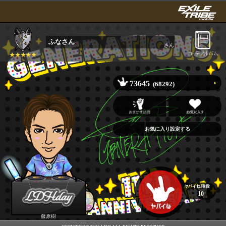
ふなさん
さん
73645
(68292)
10
藤原樹