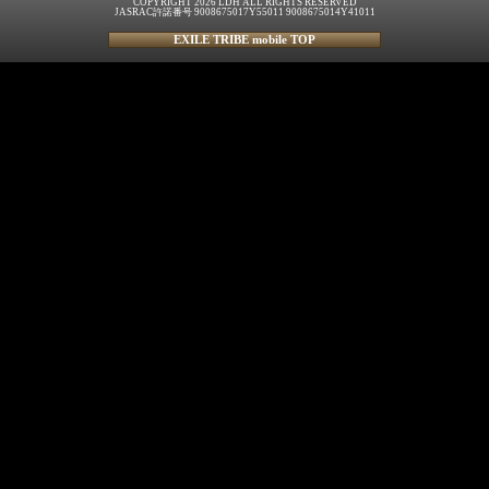
COPYRIGHT 2026 LDH ALL RIGHTS RESERVED
JASRAC許諾番号 9008675017Y55011 9008675014Y41011
EXILE TRIBE mobile TOP