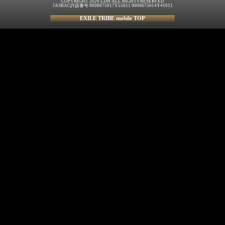
COPYRIGHT 2026 LDH ALL RIGHTS RESERVED
JASRAC許諾番号 9008675017Y55011 9008675014Y41011
EXILE TRIBE mobile TOP