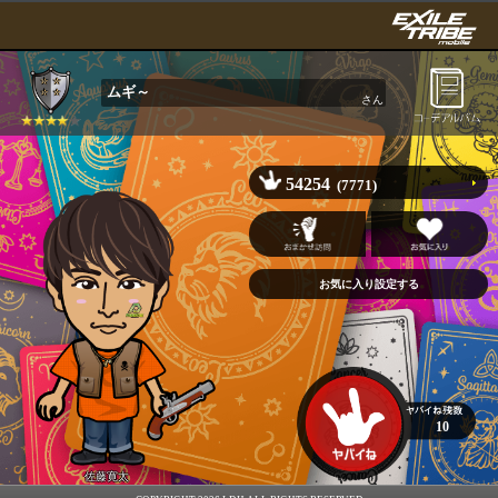
ムギ～
さん
54254
(7771)
10
佐藤寛太