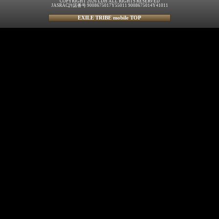
COPYRIGHT 2026 LDH ALL RIGHTS RESERVED
JASRAC許諾番号 9008675017Y55011 9008675014Y41011
EXILE TRIBE mobile TOP