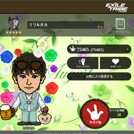
リリ&タカ
さん
75465
(75465)
10
岩田剛典