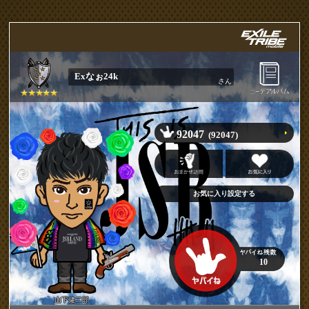
Exなぉ24k
さん
92047
(92047)
10
山下健二郎