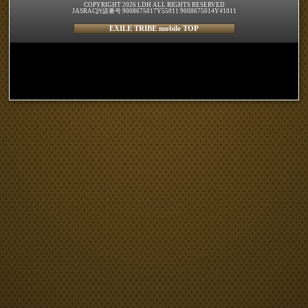
COPYRIGHT 2026 LDH ALL RIGHTS RESERVED
JASRAC許諾番号 9008675017Y55011 9008675014Y41011
EXILE TRIBE mobile TOP