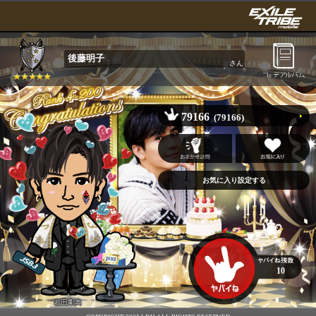
後藤明子
さん
79166
(79166)
10
岩田剛典