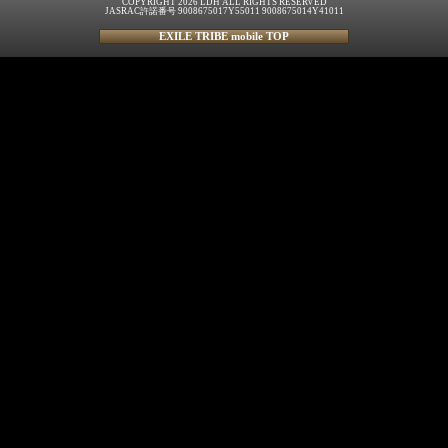
COPYRIGHT 2026 LDH ALL RIGHTS RESERVED
JASRAC許諾番号 9008675017Y55011 9008675014Y41011
EXILE TRIBE mobile TOP