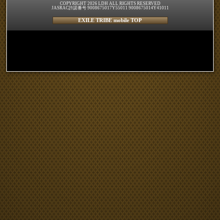
COPYRIGHT 2026 LDH ALL RIGHTS RESERVED
JASRAC許諾番号 9008675017Y55011 9008675014Y41011
EXILE TRIBE mobile TOP