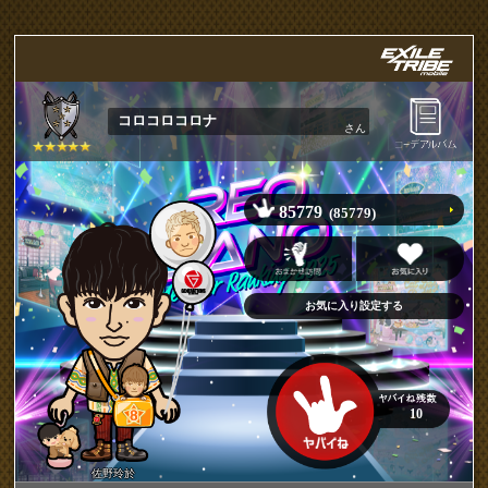
コロコロコロナ
さん
85779
(85779)
10
佐野玲於