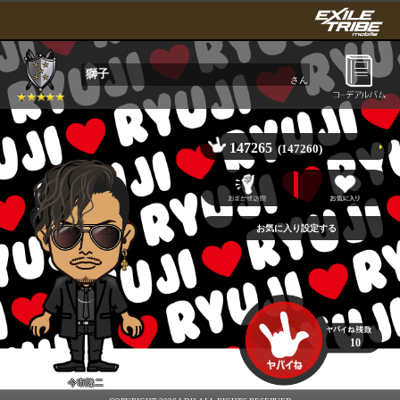
獅子
さん
147265
(147260)
10
今市隆二