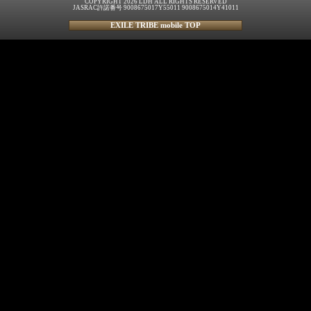
COPYRIGHT 2026 LDH ALL RIGHTS RESERVED
JASRAC許諾番号 9008675017Y55011 9008675014Y41011
EXILE TRIBE mobile TOP