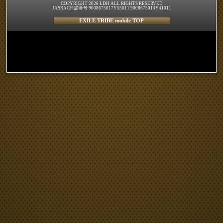
COPYRIGHT 2026 LDH ALL RIGHTS RESERVED
JASRAC許諾番号 9008675017Y55011 9008675014Y41011
EXILE TRIBE mobile TOP