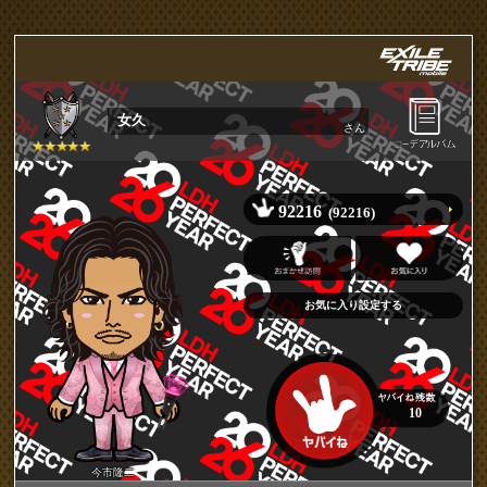
女久
さん
92216
(92216)
10
今市隆二