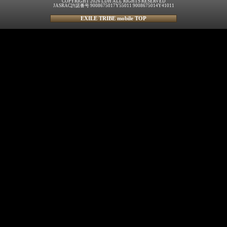
COPYRIGHT 2026 LDH ALL RIGHTS RESERVED
JASRAC許諾番号 9008675017Y55011 9008675014Y41011
EXILE TRIBE mobile TOP