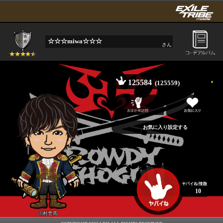
☆☆☆miwa☆☆☆
さん
125584
(125559)
10
川村壱馬