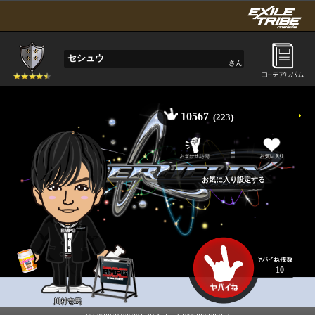
セシュウ
さん
10567
(223)
10
川村壱馬