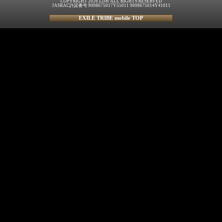
COPYRIGHT 2026 LDH ALL RIGHTS RESERVED
JASRAC許諾番号 9008675017Y55011 9008675014Y41011
EXILE TRIBE mobile TOP