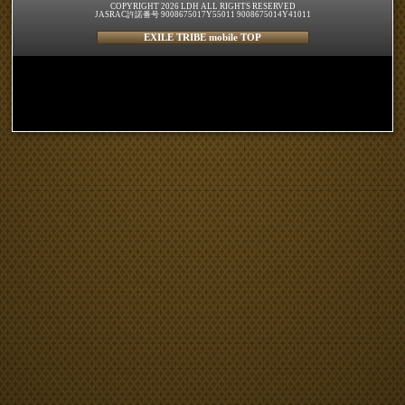
COPYRIGHT 2026 LDH ALL RIGHTS RESERVED
JASRAC許諾番号 9008675017Y55011 9008675014Y41011
EXILE TRIBE mobile TOP