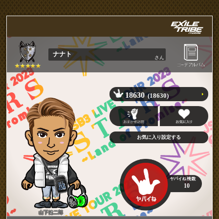
ナナト
さん
18630
(18630)
10
山下健二郎