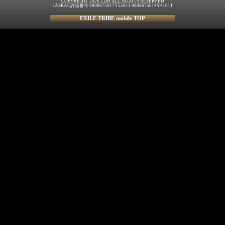
COPYRIGHT 2026 LDH ALL RIGHTS RESERVED
JASRAC許諾番号 9008675017Y55011 9008675014Y41011
EXILE TRIBE mobile TOP