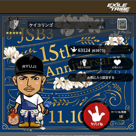
ケイコリンゴ
さん
63124
(63075)
10
今市隆二