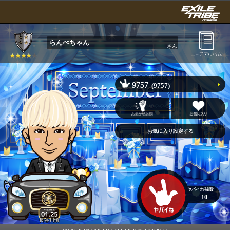
らんぺちゃん
さん
9757
(9757)
10
長谷川慎