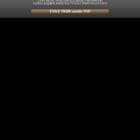
COPYRIGHT 2026 LDH ALL RIGHTS RESERVED
JASRAC許諾番号 9008675017Y55011 9008675014Y41011
EXILE TRIBE mobile TOP