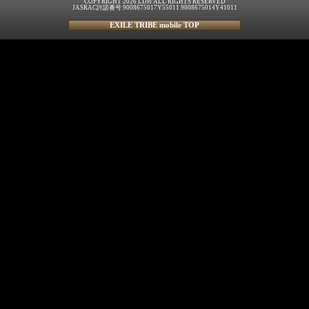
COPYRIGHT 2026 LDH ALL RIGHTS RESERVED
JASRAC許諾番号 9008675017Y55011 9008675014Y41011
EXILE TRIBE mobile TOP