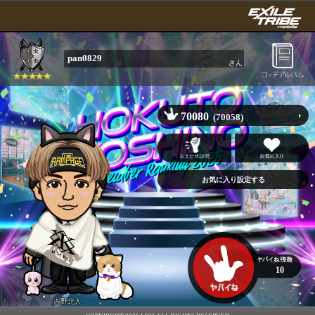
pan0829
さん
70080
(70058)
10
吉野北人