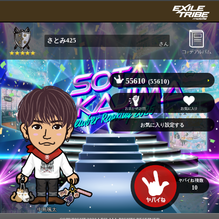
さとみ425
さん
55610
(55610)
10
中島颯太