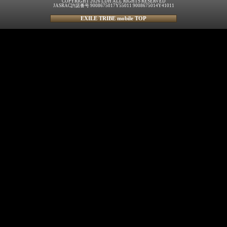
COPYRIGHT 2026 LDH ALL RIGHTS RESERVED
JASRAC許諾番号 9008675017Y55011 9008675014Y41011
EXILE TRIBE mobile TOP