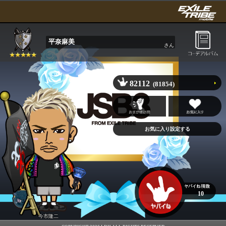
平奈麻美
さん
82112
(81854)
10
今市隆二