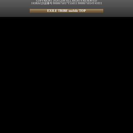
COPYRIGHT 2026 LDH ALL RIGHTS RESERVED
JASRAC許諾番号 9008675017Y55011 9008675014Y41011
EXILE TRIBE mobile TOP