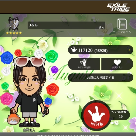
J&G
さん
117120
(58920)
10
吉野北人