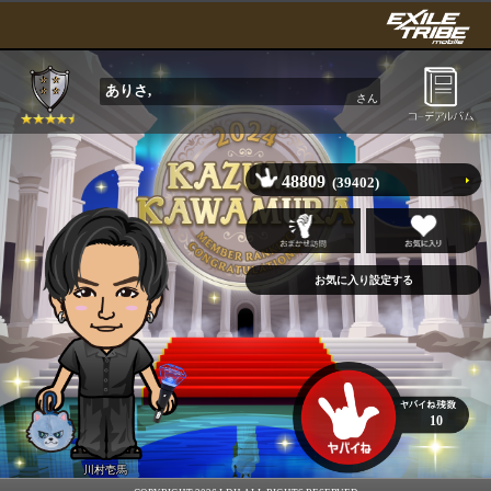
ありさ,
さん
48809
(39402)
10
川村壱馬