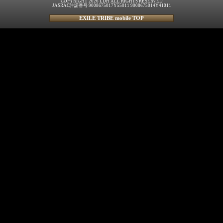
COPYRIGHT 2026 LDH ALL RIGHTS RESERVED
JASRAC許諾番号 9008675017Y55011 9008675014Y41011
EXILE TRIBE mobile TOP