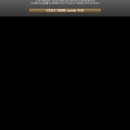
COPYRIGHT 2026 LDH ALL RIGHTS RESERVED
JASRAC許諾番号 9008675017Y55011 9008675014Y41011
EXILE TRIBE mobile TOP