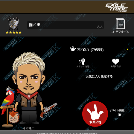
伽乙里
さん
79555
(79555)
10
今市隆二