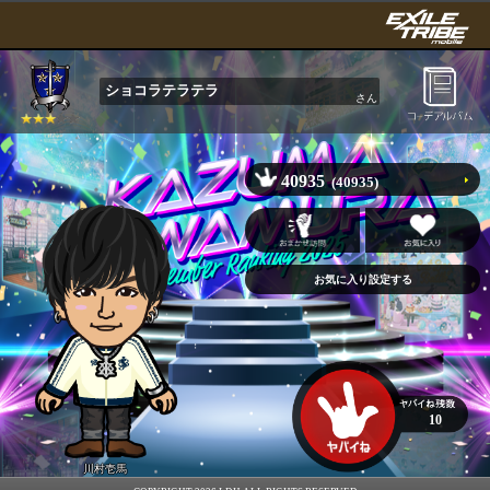
ショコラテラテラ
さん
40935
(40935)
10
川村壱馬