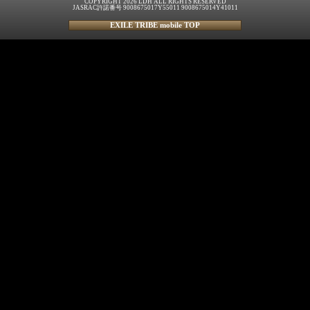
COPYRIGHT 2026 LDH ALL RIGHTS RESERVED
JASRAC許諾番号 9008675017Y55011 9008675014Y41011
EXILE TRIBE mobile TOP