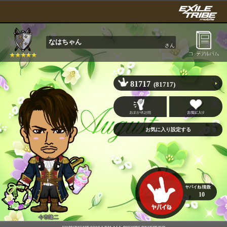
なはちゃん
さん
81717
(81717)
10
今市隆二