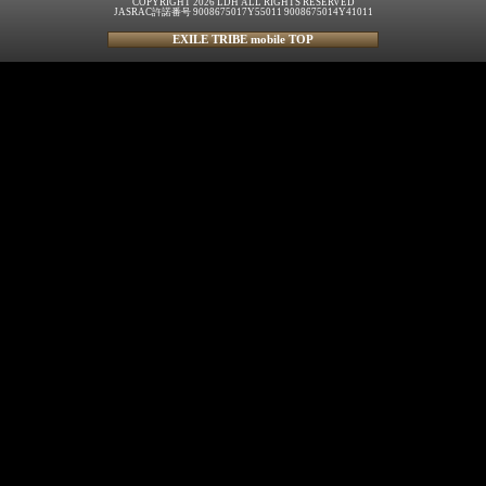
COPYRIGHT 2026 LDH ALL RIGHTS RESERVED
JASRAC許諾番号 9008675017Y55011 9008675014Y41011
EXILE TRIBE mobile TOP