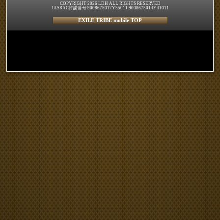
COPYRIGHT 2026 LDH ALL RIGHTS RESERVED
JASRAC許諾番号 9008675017Y55011 9008675014Y41011
EXILE TRIBE mobile TOP