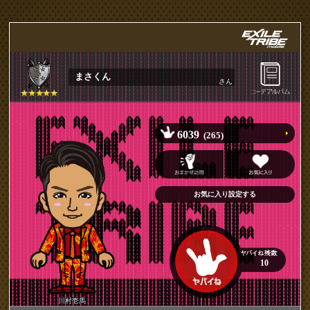
まさくん
さん
6039
(265)
10
川村壱馬