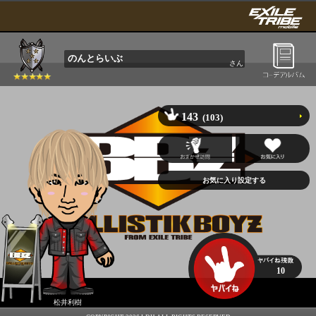
のんとらいぶ
さん
143
(103)
10
松井利樹