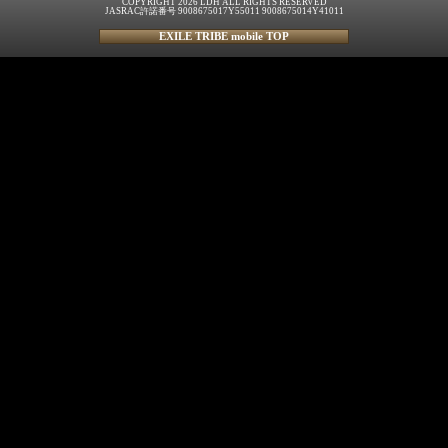
COPYRIGHT 2026 LDH ALL RIGHTS RESERVED
JASRAC許諾番号 9008675017Y55011 9008675014Y41011
EXILE TRIBE mobile TOP