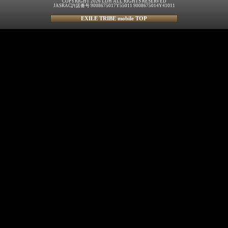
COPYRIGHT 2026 LDH ALL RIGHTS RESERVED
JASRAC許諾番号 9008675017Y55011 9008675014Y41011
EXILE TRIBE mobile TOP