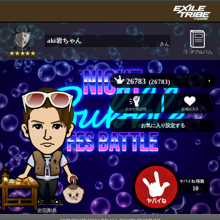
aki岩ちゃん
さん
26783
(26783)
10
岩田剛典