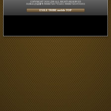
COPYRIGHT 2026 LDH ALL RIGHTS RESERVED
JASRAC許諾番号 9008675017Y55011 9008675014Y41011
EXILE TRIBE mobile TOP