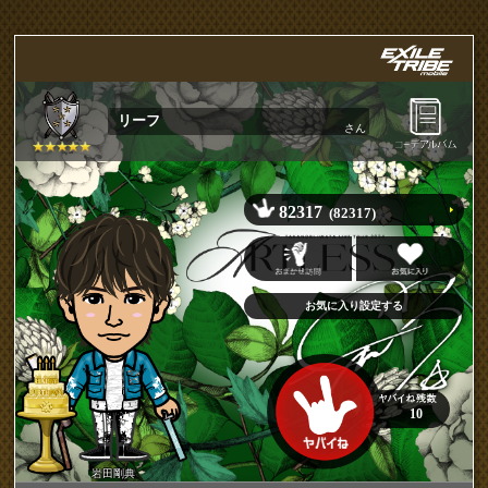
リーフ
さん
82317
(82317)
10
岩田剛典