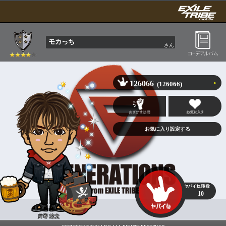
モカっち
さん
126066
(126066)
10
片寄 涼太