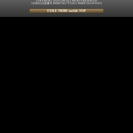
COPYRIGHT 2026 LDH ALL RIGHTS RESERVED
JASRAC許諾番号 9008675017Y55011 9008675014Y41011
EXILE TRIBE mobile TOP