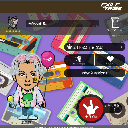
あかねまる。
さん
231622
(101538)
10
八木勇征