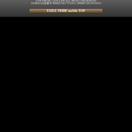
COPYRIGHT 2026 LDH ALL RIGHTS RESERVED
JASRAC許諾番号 9008675017Y55011 9008675014Y41011
EXILE TRIBE mobile TOP