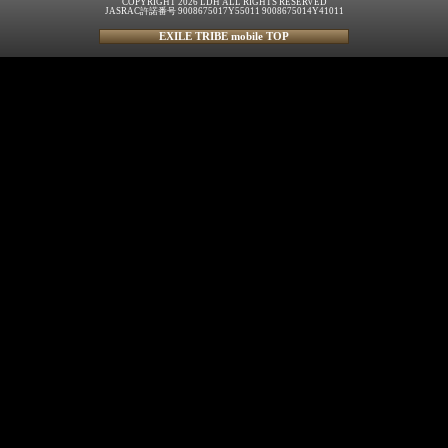
COPYRIGHT 2026 LDH ALL RIGHTS RESERVED
JASRAC許諾番号 9008675017Y55011 9008675014Y41011
EXILE TRIBE mobile TOP