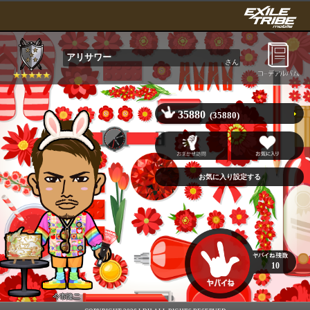
アリサワー
さん
35880
(35880)
10
今市隆二