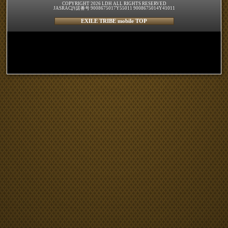
COPYRIGHT 2026 LDH ALL RIGHTS RESERVED
JASRAC許諾番号 9008675017Y55011 9008675014Y41011
EXILE TRIBE mobile TOP