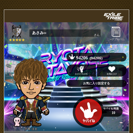
あさみ∞
さん
94206
(94206)
10
片寄 涼太