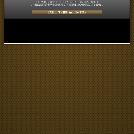
COPYRIGHT 2026 LDH ALL RIGHTS RESERVED
JASRAC許諾番号 9008675017Y55011 9008675014Y41011
EXILE TRIBE mobile TOP