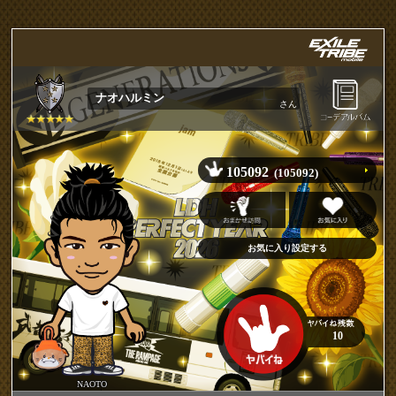
ナオハルミン
さん
105092
(105092)
10
NAOTO