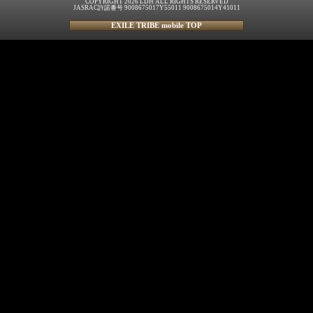
COPYRIGHT 2026 LDH ALL RIGHTS RESERVED
JASRAC許諾番号 9008675017Y55011 9008675014Y41011
EXILE TRIBE mobile TOP