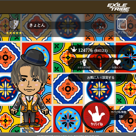
きょとん
さん
124776
(84123)
10
日髙竜太