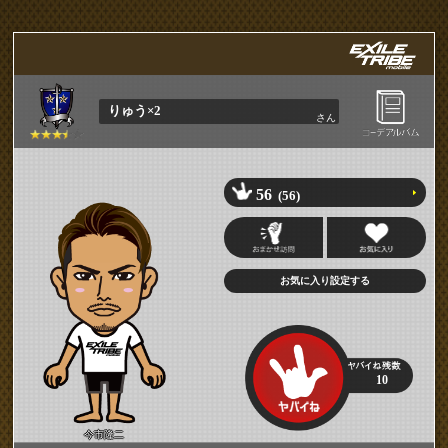
りゅう×2
さん
56
(56)
10
今市隆二