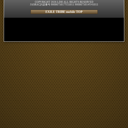
COPYRIGHT 2026 LDH ALL RIGHTS RESERVED
JASRAC許諾番号 9008675017Y55011 9008675014Y41011
EXILE TRIBE mobile TOP