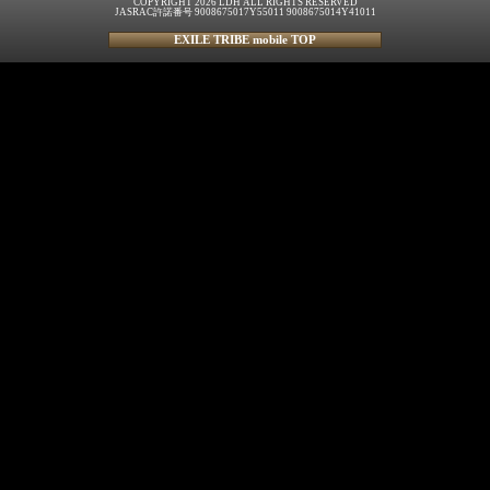
COPYRIGHT 2026 LDH ALL RIGHTS RESERVED
JASRAC許諾番号 9008675017Y55011 9008675014Y41011
EXILE TRIBE mobile TOP