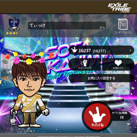
てぃっけ
さん
16237
(16237)
10
中島颯太