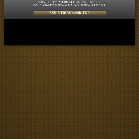
COPYRIGHT 2026 LDH ALL RIGHTS RESERVED
JASRAC許諾番号 9008675017Y55011 9008675014Y41011
EXILE TRIBE mobile TOP