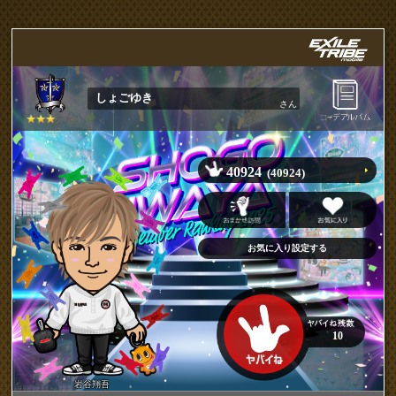
しょごゆき
さん
40924
(40924)
10
岩谷翔吾