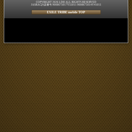
COPYRIGHT 2026 LDH ALL RIGHTS RESERVED
JASRAC許諾番号 9008675017Y55011 9008675014Y41011
EXILE TRIBE mobile TOP