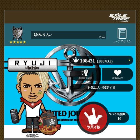
ゆみりん♪
さん
108431
(108431)
10
今市隆二